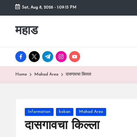
Sat, Aug 8, 2026
-
1:09:14 PM
Skip
to
महाड
कोकणातील
content
सुंदर
शहर
Raigad
facebook.com
twitter.com
t.me
instagram.com
youtube.com
रायगड
च्या
Home
Mahad Area
दासगावचा किल्ला
कुशीतील
महाड
Posted
Information
kokan
Mahad Area
in
दासगावचा किल्ला