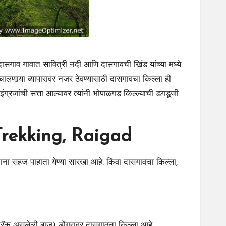
ासगाव गावात सावित्री नदी आणि दासगावची खिंड यांच्या मध्ये
ार्‍या व्यापारावर नजर ठेवण्यासाठी दासगावचा किल्ला ही
इंग्रजांची सत्ता आल्यावर त्यांनी भोपाळगड किल्ल्याची डगडूजी
Trekking, Raigad
ेताना सहज पाहाता येण्या सारखा आहे. किंवा दासगावचा किल्ला,
 ट्रॅक असलेली बाजू) डोंगरावर दासगावचा किल्ला आहे.