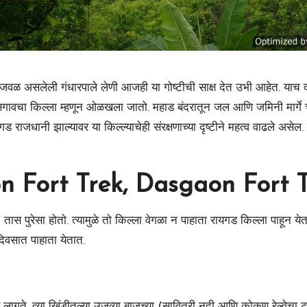
व जवळ असलेली गंधारपाले लेणी आजही या गोष्टीची साक्ष देत उभी आहेत. याच द
ावचा किल्ला म्हणून ओळखला जातो. महाड बंदरातून जल आणि जमिनी मार्गे चालण
 राजधानी झाल्यावर या किल्ल्याचेही संरक्षणाच्या दृष्टीने महत्व वाढले असेल. 
 Fort Trek, Dasgaon Fort 
तास पुरेसा होतो. त्यामुळे तो किल्ला वेगळा न पाहाता रायगड किल्ला पाहून य
दिवसात पाहाता येतात.
ड लागते. त्या खिंडीतल्या उजव्या बाजूच्या (सावित्री नदी आणि कोकण रेल्वेचा