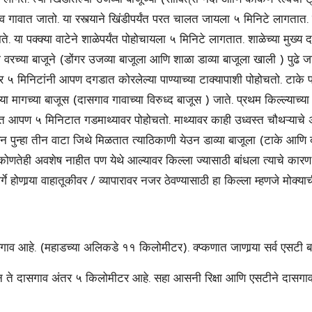
व गावात जातो. या रस्त्याने खिंडीपर्यंत परत चालत जायला ५ मिनिटे लागतात. ख
 जाते. या पक्क्या वाटेने शाळेपर्यंत पोहोचायला ५ मिनिटे लागतात. शाळेच्या मुख
या वरच्या बाजूने (डोंगर उजव्या बाजूला आणि शाळा डाव्या बाजूला खाली ) पुढ
ावर ५ मिनिटांनी आपण दगडात कोरलेल्या पाण्याच्या टाक्यापाशी पोहोचतो. टाके 
्या मागच्या बाजूस (दासगाव गावाच्या विरुध्द बाजूस ) जाते. प्रथम किल्ल्याच्य
त आपण ५ मिनिटात गडमाथ्यावर पोहोचतो. माथ्यावर काही उध्वस्त चौथऱ्याचे 
 पुन्हा तीन वाटा जिथे मिळतात त्याठिकाणी येउन डाव्या बाजूला (टाके आणि 
ाचे कोणतेही अवशेष नाहीत पण येथे आल्यावर किल्ला ज्यासाठी बांधला त्याचे 
ार्गे होणार्‍या वाहातूकीवर / व्यापारावर नजर ठेवण्यासाठी हा किल्ला म्हणजे मोक्य
सगाव आहे. (महाडच्या अलिकडे ११ किलोमीटर). क्प्कणात जाणार्‍या सर्व एसटी
्टेशन ते दासगाव अंतर ५ किलोमीटर आहे. सहा आसनी रिक्षा आणि एसटीने दासगाव