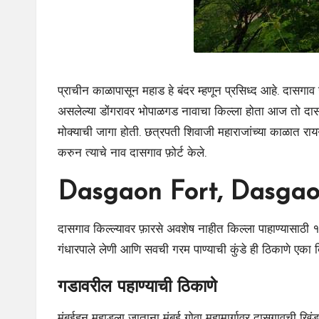
प्राचीन काळापासून महाड हे बंदर म्हणून प्रसिध्द आहे. दासगा
असलेल्या डोंगरावर भोपाळगड नावाचा किल्ला होता आज तो दासग
मोक्याची जागा होती. छत्रपती शिवाजी महाराजांच्या काळात रायगड
करुन त्याचे नाव दासगाव फ़ोर्ट केले.
Dasgaon Fort, Dasgaon
दासगाव किल्ल्यावर फ़ारसे अवशेष नाहीत किल्ला पाहाण्यासाठी १ 
गंधारपाले लेणी आणि सवची गरम पाण्याची कुंडे ही ठिकाणे एका 
गडावरील पहाण्याची ठिकाणे
मुंबईहून महाडला जाताना मुंबई गोवा महामार्गावर दासगावची खिं