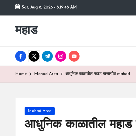
Sat, Aug 8, 2026
-
8:19:49 AM
Skip
to
महाड
कोकणातील
content
सुंदर
शहर
Raigad
facebook.com
twitter.com
t.me
instagram.com
youtube.com
रायगड
च्या
Home
Mahad Area
आधुनिक काळातील महाड बाजारपेठ mahad
कुशीतील
महाड
Posted
Mahad Area
in
आधुनिक काळातील महाड