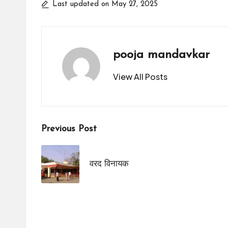
Last updated on May 27, 2025
pooja mandavkar
View All Posts
Post
Previous Post
navigation
वरद विनायक