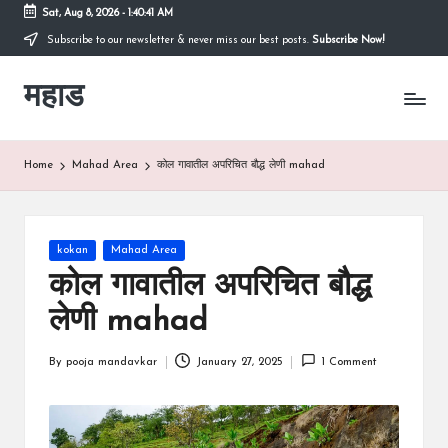
Sat, Aug 8, 2026
-
1:40:41 AM
Subscribe to our newsletter & never miss our best posts.
Subscribe Now!
Skip
to
महाड
content
कोकणातील
सुंदर
शहर
Raigad
Home
Mahad Area
कोल गावातील अपरिचित बौद्ध लेणी mahad
रायगड
च्या
कुशीतील
महाड
Posted
kokan
Mahad Area
in
कोल गावातील अपरिचित बौद्ध
लेणी mahad
By
pooja mandavkar
January 27, 2025
1 Comment
Posted
by