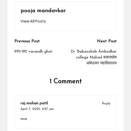
pooja mandavkar
View All Posts
Post
Previous Post
Next Post
navigation
वरंध घाट varandh ghat
Dr. Babasaheb Ambedkar
college Mahad बाबासाहेब
आंबेडकर महाविद्यालय
1 Comment
raj mohan patil
Reply
April 7, 2025,
9:27 am
nice