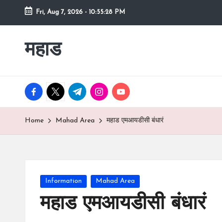
Fri, Aug 7, 2026
-
10:55:29 PM
Skip
to
महाड
कोकणातील
content
सुंदर
शहर
Raigad
facebook.com
twitter.com
t.me
instagram.com
youtube.com
रायगड
च्या
Home
Mahad Area
महाड एमआयडीसी बंधारं
कुशीतील
महाड
Posted
Information
Mahad Area
in
महाड एमआयडीसी बंधारं