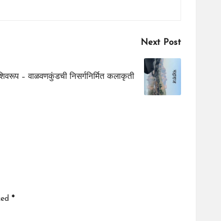
Next Post
 शिवरूप – वाळवणकुंडची निसर्गनिर्मित कलाकृती
ked
*