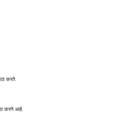
वठा करते.
वठा करणे आहे.