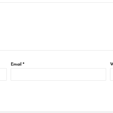
Email
*
W