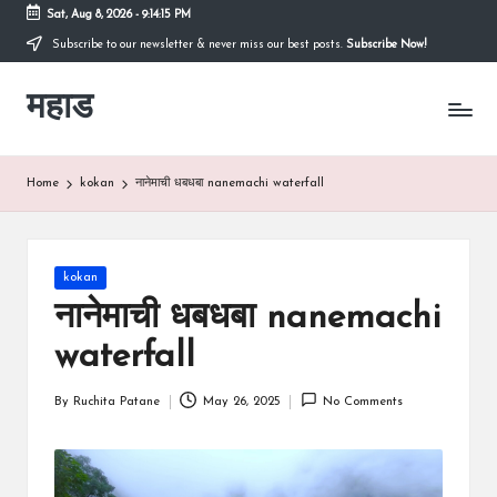
Sat, Aug 8, 2026
-
9:14:16 PM
Subscribe to our newsletter & never miss our best posts.
Subscribe Now!
Skip
to
महाड
content
कोकणातील
सुंदर
शहर
Raigad
Home
kokan
नानेमाची धबधबा nanemachi waterfall
रायगड
च्या
कुशीतील
महाड
Posted
kokan
in
नानेमाची धबधबा nanemachi
waterfall
By
Ruchita Patane
May 26, 2025
No Comments
Posted
by