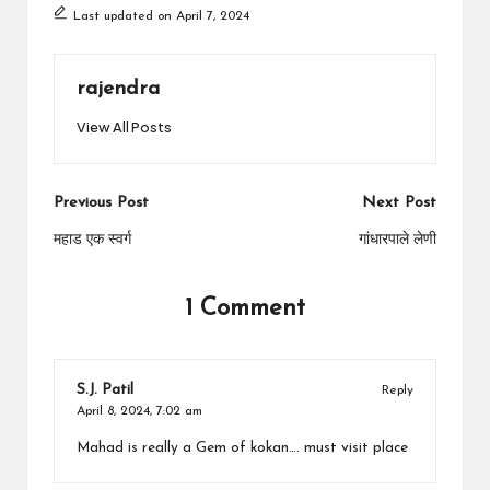
Last updated on April 7, 2024
rajendra
View All Posts
Post
Previous Post
Next Post
navigation
महाड एक स्वर्ग
गांधारपाले लेणी
1 Comment
S.J. Patil
Reply
April 8, 2024,
7:02 am
Mahad is really a Gem of kokan…. must visit place