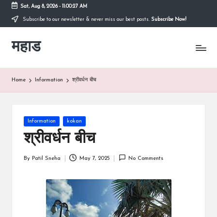
Sat, Aug 8, 2026
-
11:00:27 AM
Subscribe to our newsletter & never miss our best posts.
Subscribe Now!
Skip
to
महाड
content
कोकणातील
सुंदर
शहर
Raigad
Home
Information
श्रीवर्धन बीच
रायगड
च्या
कुशीतील
महाड
Posted
Information
kokan
in
श्रीवर्धन बीच
By
Patil Sneha
May 7, 2025
No Comments
Posted
by