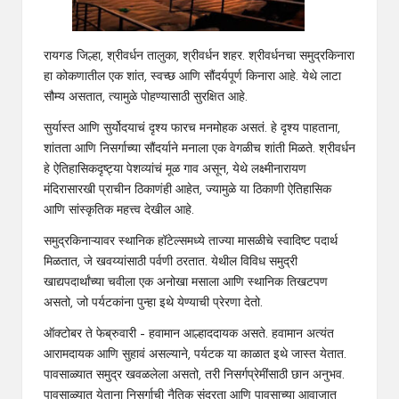
रायगड जिल्हा, श्रीवर्धन तालुका, श्रीवर्धन शहर. श्रीवर्धनचा समुद्रकिनारा
हा कोकणातील एक शांत, स्वच्छ आणि सौंदर्यपूर्ण किनारा आहे. येथे लाटा
सौम्य असतात, त्यामुळे पोहण्यासाठी सुरक्षित आहे.
सुर्यास्त आणि सुर्योदयाचं दृश्य फारच मनमोहक असतं. हे दृश्य पाहताना,
शांतता आणि निसर्गाच्या सौंदर्याने मनाला एक वेगळीच शांती मिळते. श्रीवर्धन
हे ऐतिहासिकदृष्ट्या पेशव्यांचं मूळ गाव असून, येथे लक्ष्मीनारायण
मंदिरासारखी प्राचीन ठिकाणंही आहेत, ज्यामुळे या ठिकाणी ऐतिहासिक
आणि सांस्कृतिक महत्त्व देखील आहे.
समुद्रकिनाऱ्यावर स्थानिक हॉटेल्समध्ये ताज्या मासळीचे स्वादिष्ट पदार्थ
मिळतात, जे खवय्यांसाठी पर्वणी ठरतात. येथील विविध समुद्री
खाद्यपदार्थांच्या चवीला एक अनोखा मसाला आणि स्थानिक तिखटपण
असतो, जो पर्यटकांना पुन्हा इथे येण्याची प्रेरणा देतो.
ऑक्टोबर ते फेब्रुवारी – हवामान आल्हाददायक असते. हवामान अत्यंत
आरामदायक आणि सुहावं असल्याने, पर्यटक या काळात इथे जास्त येतात.
पावसाळ्यात समुद्र खवळलेला असतो, तरी निसर्गप्रेमींसाठी छान अनुभव.
पावसाळ्यात येताना निसर्गाची नैतिक सुंदरता आणि पावसाच्या आवाजात