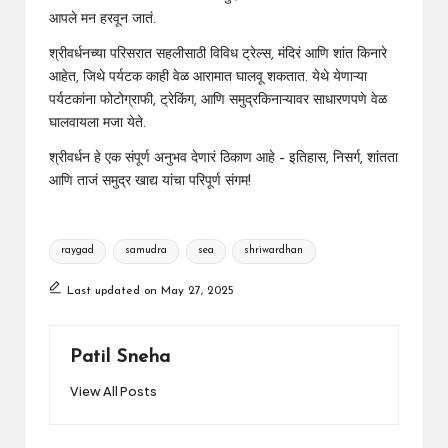
आपले मन हरवून जातं.
श्रीवर्धनच्या परिसरात सहलीसाठी विविध ट्रेल्स, मंदिरं आणि शांत किनारे
आहेत, जिथे पर्यटक काही वेळ आरामात घालवू शकतात. येथे येणाऱ्या
पर्यटकांना फोटोग्राफी, ट्रेकिंग, आणि समुद्रकिनाऱ्यावर साधारणपणे वेळ
घालवायला मजा येते.
श्रीवर्धन हे एक संपूर्ण अनुभव देणारं ठिकाण आहे – इतिहास, निसर्ग, शांतता
आणि ताजं समुद्र खाद्य यांचा परिपूर्ण संगम!
Tags:
raygad
samudra
sea
shriwardhan
Last updated on May 27, 2025
Patil Sneha
View All Posts