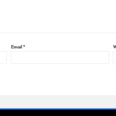
Email
*
W