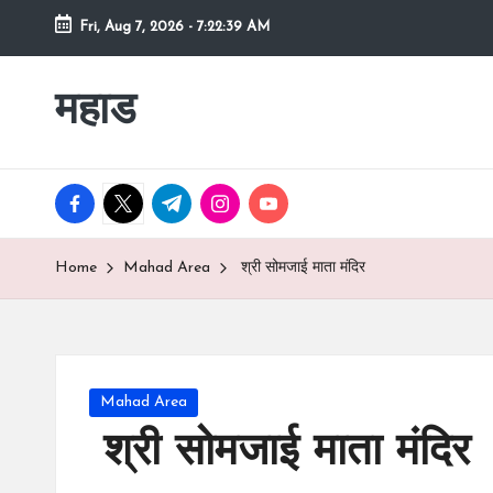
Fri, Aug 7, 2026
-
7:22:40 AM
Skip
to
महाड
कोकणातील
content
सुंदर
शहर
Raigad
facebook.com
twitter.com
t.me
instagram.com
youtube.com
रायगड
च्या
Home
Mahad Area
श्री सोमजाई माता मंदिर
कुशीतील
महाड
Posted
Mahad Area
in
श्री सोमजाई माता मंदिर