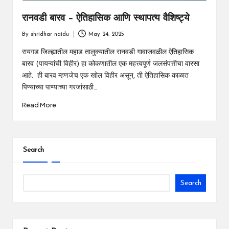
रानवडी बारव – ऐतिहासिक आणि स्थापत्य वैशिष्ट्ये
By
shridhar naidu
May 24, 2025
Posted
by
रायगड जिल्ह्यातील महाड तालुक्यातील रानवडी गावाजवळील ऐतिहासिक
बारव (पायऱ्यांची विहीर) हा कोकणातील एक महत्त्वपूर्ण जलसंपत्तीचा वारसा
आहे. ही बारव म्हणजेच एक खोल विहीर असून, ती ऐतिहासिक काळात
पिण्याच्या पाण्याच्या गरजांसाठी…
Read More
Search
Search