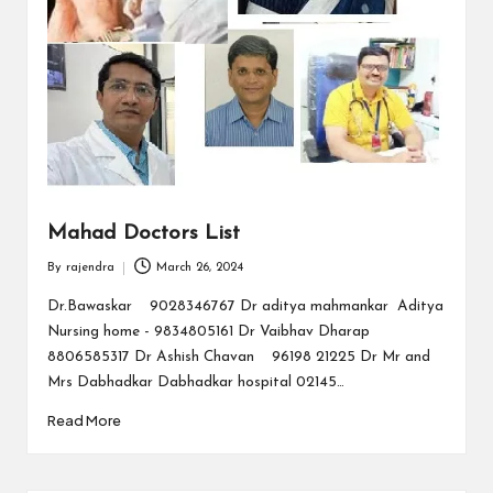
Mahad Doctors List
By
rajendra
March 26, 2024
Posted
by
Dr.Bawaskar 9028346767 Dr aditya mahmankar Aditya
Nursing home - 9834805161 Dr Vaibhav Dharap
8806585317 Dr Ashish Chavan 96198 21225 Dr Mr and
Mrs Dabhadkar Dabhadkar hospital 02145…
Read More