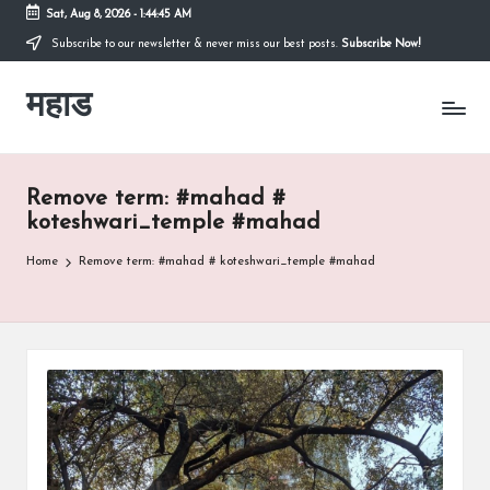
Sat, Aug 8, 2026
-
1:44:45 AM
Subscribe to our newsletter & never miss our best posts.
Subscribe Now!
Skip
to
महाड
content
कोकणातील
सुंदर
शहर
Raigad
Remove term: #mahad #
रायगड
च्या
koteshwari_temple #mahad
कुशीतील
Home
Remove term: #mahad # koteshwari_temple #mahad
महाड