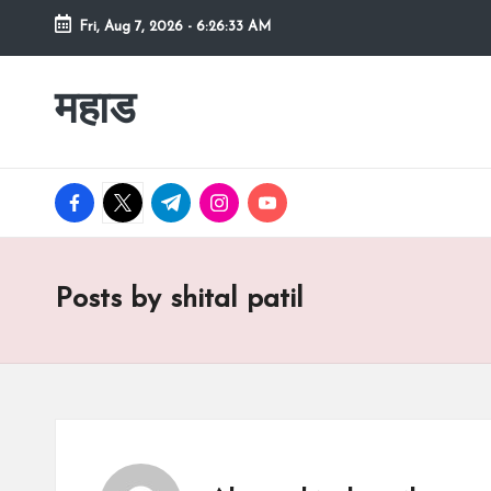
Fri, Aug 7, 2026
-
6:26:34 AM
Skip
to
महाड
कोकणातील
content
सुंदर
शहर
Raigad
facebook.com
twitter.com
t.me
instagram.com
youtube.com
रायगड
च्या
कुशीतील
Posts by shital patil
महाड